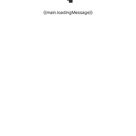
{{main.loadingMessage}}