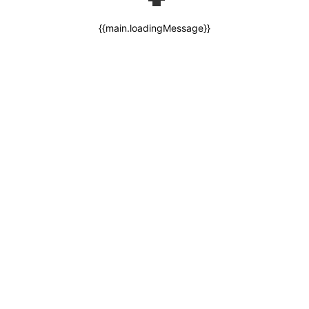
{{main.loadingMessage}}