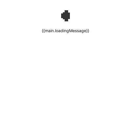
{{main.loadingMessage}}