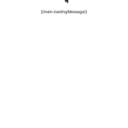
{{main.loadingMessage}}