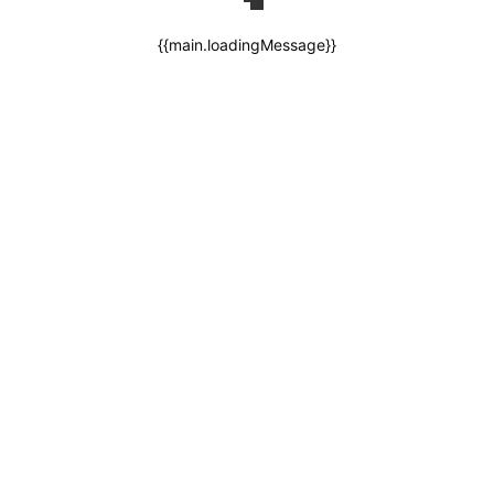
{{main.loadingMessage}}