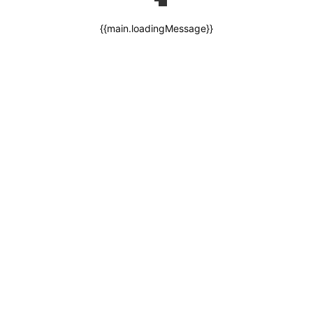
{{main.loadingMessage}}