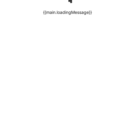
{{main.loadingMessage}}