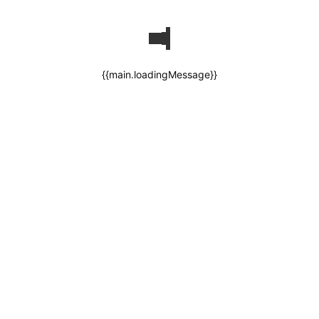
{{main.loadingMessage}}