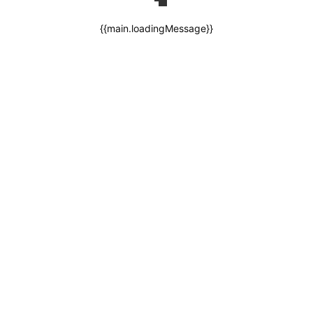
{{main.loadingMessage}}