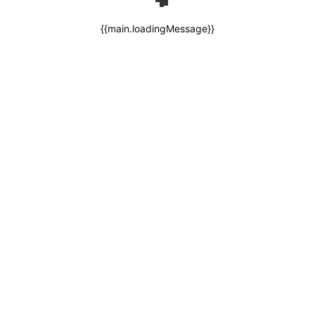
{{main.loadingMessage}}