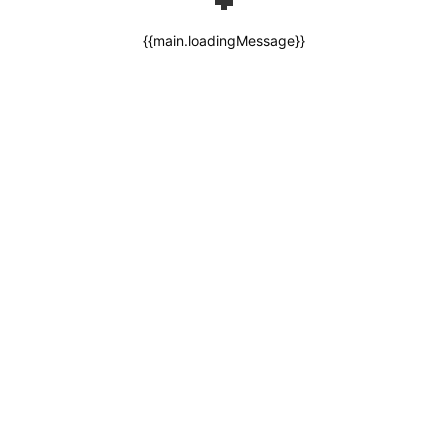
{{main.loadingMessage}}