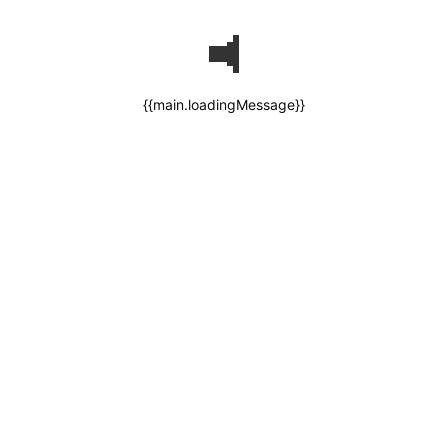
{{main.loadingMessage}}