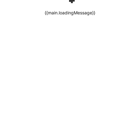
{{main.loadingMessage}}