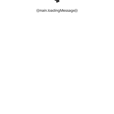
{{main.loadingMessage}}