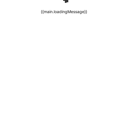
{{main.loadingMessage}}