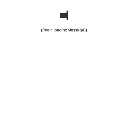
{{main.loadingMessage}}