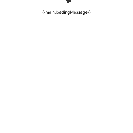
{{main.loadingMessage}}