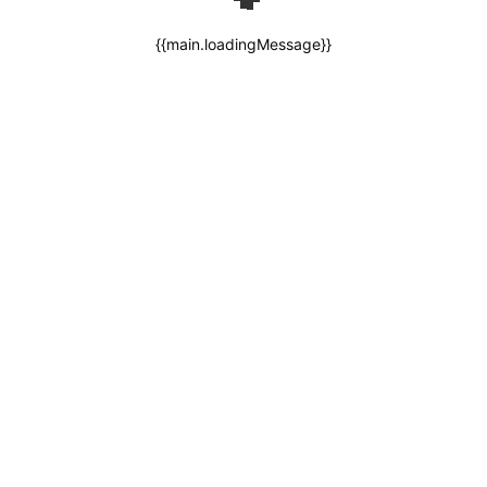
{{main.loadingMessage}}