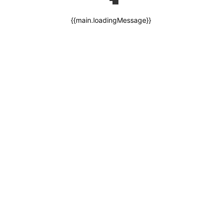
{{main.loadingMessage}}