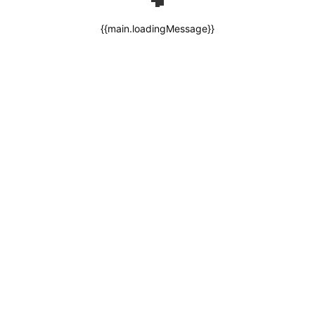
{{main.loadingMessage}}