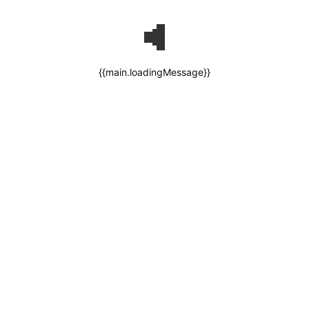
{{main.loadingMessage}}