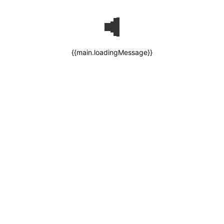
{{main.loadingMessage}}