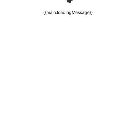
{{main.loadingMessage}}