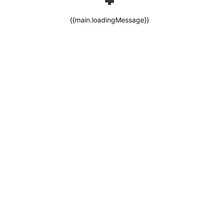
{{main.loadingMessage}}