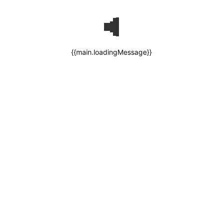
{{main.loadingMessage}}