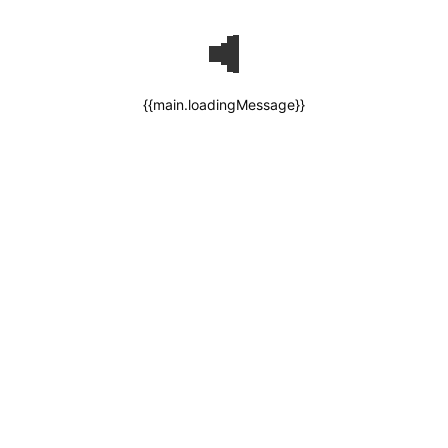
{{main.loadingMessage}}