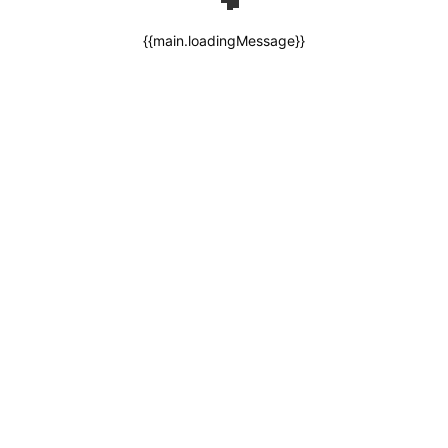
{{main.loadingMessage}}