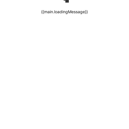
{{main.loadingMessage}}