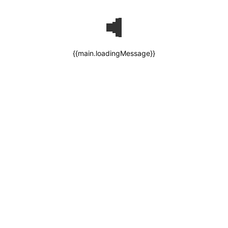
{{main.loadingMessage}}