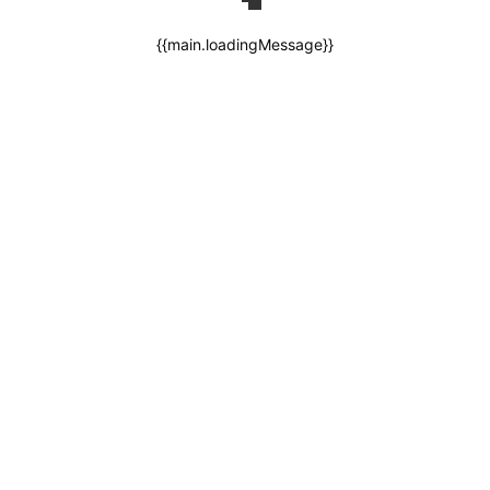
{{main.loadingMessage}}