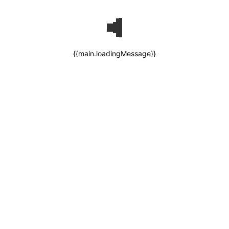
{{main.loadingMessage}}