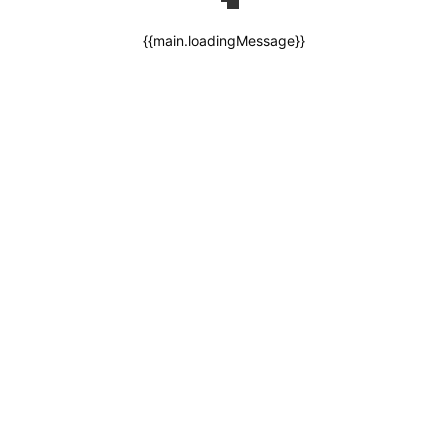
{{main.loadingMessage}}