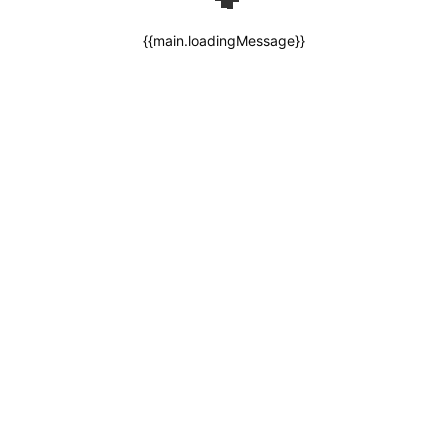
{{main.loadingMessage}}