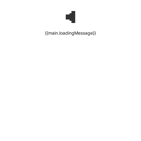
{{main.loadingMessage}}