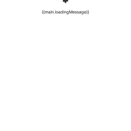
{{main.loadingMessage}}