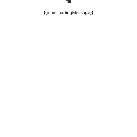
{{main.loadingMessage}}