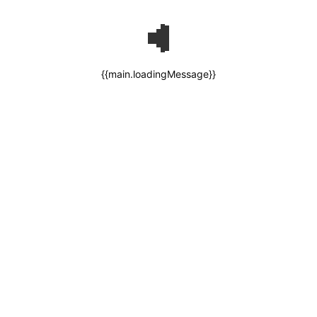
{{main.loadingMessage}}