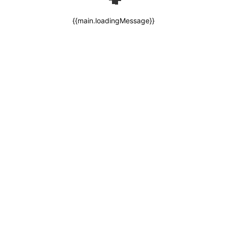
{{main.loadingMessage}}