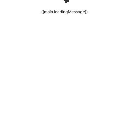
{{main.loadingMessage}}