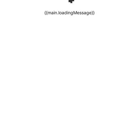
{{main.loadingMessage}}