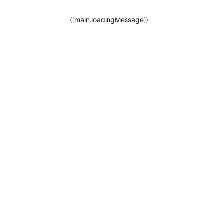
{{main.loadingMessage}}