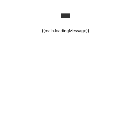
{{main.loadingMessage}}