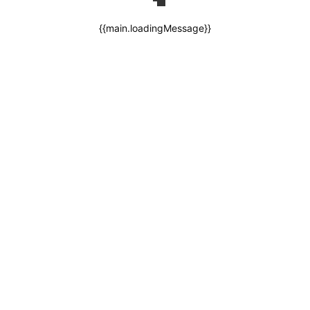
{{main.loadingMessage}}