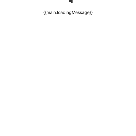
{{main.loadingMessage}}