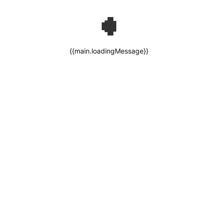
{{main.loadingMessage}}