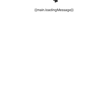
{{main.loadingMessage}}