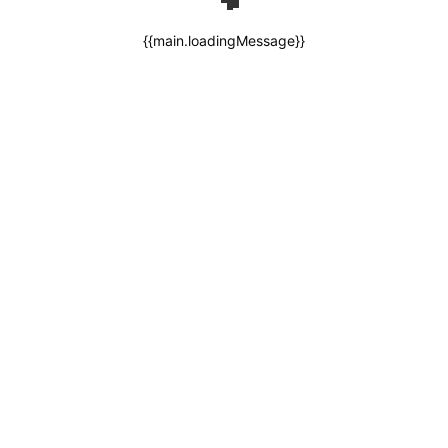
{{main.loadingMessage}}