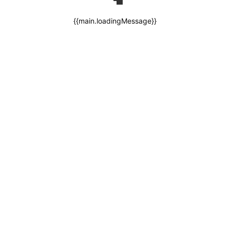
{{main.loadingMessage}}