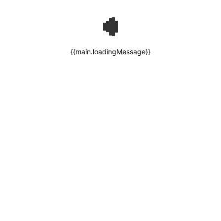
{{main.loadingMessage}}