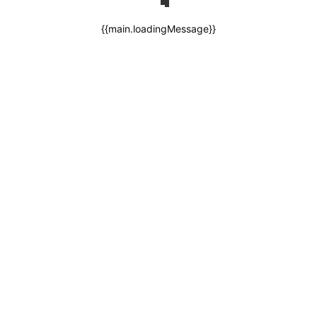
{{main.loadingMessage}}